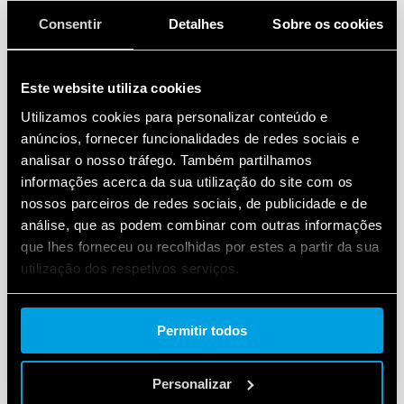
inserção rápida) ou
múltiplos
(conectores) para
Consentir
Detalhes
Sobre os cookies
conexões de várias lâmpadas (até 7);
✔ disponível com brilho de
600 ou 1200 luméns
.
Este website utiliza cookies
Utilizamos cookies para personalizar conteúdo e
Conteúdo traduzido e adaptado:
anúncios, fornecer funcionalidades de redes sociais e
analisar o nosso tráfego. Também partilhamos
http://switchtothefuture.com/arriva-la-lampada-led-
informações acerca da sua utilização do site com os
per-quadro-elettrico/
nossos parceiros de redes sociais, de publicidade e de
análise, que as podem combinar com outras informações
que lhes forneceu ou recolhidas por estes a partir da sua
utilização dos respetivos serviços.
Observe que se você optar por bloquear os
Cookie policy.
cookie, isto pode afetar ou impedir o
Permitir todos
funcionamento adequado do vídeo. Para
aceitar cookie, clique aqui.
Personalizar