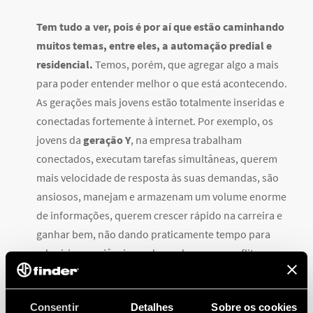
Tem tudo a ver, pois é por aí que estão caminhando
muitos temas, entre eles, a automação predial e
residencial.
Temos, porém, que agregar algo a mais
para poder entender melhor o que está acontecendo.
As gerações mais jovens estão totalmente inseridas e
conectadas fortemente à internet. Por exemplo, os
jovens da
geração Y
, na empresa trabalham
conectados, executam tarefas simultâneas, querem
mais velocidade de resposta às suas demandas, são
ansiosos, manejam e armazenam um volume enorme
de informações, querem crescer rápido na carreira e
ganhar bem, não dando praticamente tempo para
adquirir experiência e colocando-se em conflito
quase sem perceber com os funcionários da mesma
empresa de gerações anteriores.
Consentir
Detalhes
Sobre os cookies