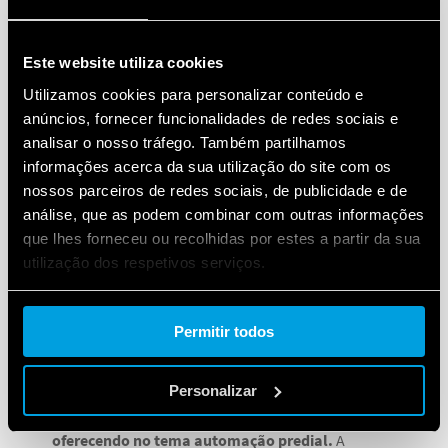
Tudo isto, devido ao contexto que estão inseridos,
pois em seu local de trabalho há a disponibilidade de
Este website utiliza cookies
todas as tecnologias possíveis para que se execute as
Utilizamos cookies para personalizar conteúdo e
tarefas com rapidez. Ai começa um dilema, pois ao
anúncios, fornecer funcionalidades de redes sociais e
chegar em casa, esta mesma pessoa quer ter as
analisar o nosso tráfego. Também partilhamos
mesmas condições que possui no trabalho,
informações acerca da sua utilização do site com os
agregando então o tema conforto e segurança de
nossos parceiros de redes sociais, de publicidade e de
acordo com seu perfil. Imagine que somente no
análise, que as podem combinar com outras informações
Brasil, recentemente, mais de quarenta milhões de
que lhes forneceu ou recolhidas por estes a partir da sua
pessoas começaram a ter acesso a novos produtos,
utilização dos respetivos serviços.
dentre estes de alta tecnologia, disponíveis no
Cookie policy.
mercado. Hoje o número de celulares no país já é
Permitir todos
maior que a população brasileira!
Assim, começamos a traçar um paralelo com as
Personalizar
necessidades das pessoas, e o que se está
oferecendo no tema automação predial.
A