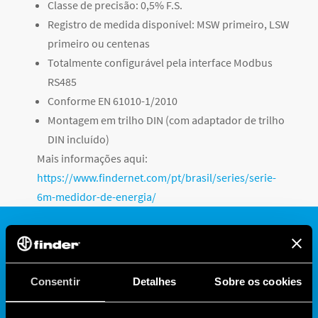
Classe de precisão: 0,5% F.S.
Registro de medida disponível: MSW primeiro, LSW
primeiro ou centenas
Totalmente configurável pela interface Modbus
RS485
Conforme EN 61010-1/2010
Montagem em trilho DIN (com adaptador de trilho
DIN incluído)
Mais informações aqui:
https://www.findernet.com/pt/brasil/series/serie-
6m-medidor-de-energia/
Consentir
Detalhes
Sobre os cookies