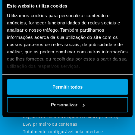
Este website utiliza cookies
Utilizamos cookies para personalizar conteúdo e
anúncios, fornecer funcionalidades de redes sociais e
Tipo 6M.TF -
analisar o nosso tráfego. Também partilhamos
Medidor de
informações acerca da sua utilização do site com os
energia
monofásico
nossos parceiros de redes sociais, de publicidade e de
análise, que as podem combinar com outras informações
que lhes forneceu ou recolhidas por estes a partir da sua
300A – 800 VCA / 400A – 1000 VCC
utilização dos respetivos serviços.
Porta de comunicação Modbus RS485
Valores instantâneos medidos:
Cookie policy.
V (RMS), A (RMS), PF, kW, kVA, kvar, Hz, THD (I),
Permitir todos
Vpk, Ipk, Cosφ
Medição de energia bidirecional: kWh
Personalizar
Classe de precisão: 0,5% F.S.
Registro de medida disponível: MSW primeiro,
LSW primeiro ou centenas
Totalmente configurável pela interface