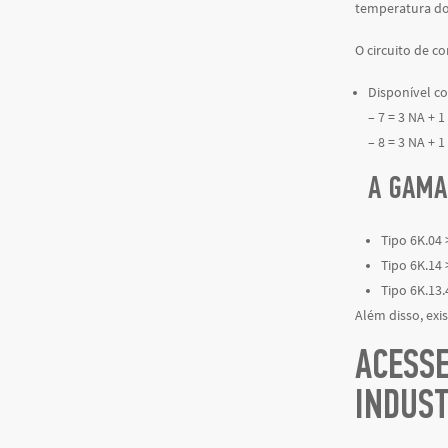
temperatura do
O circuito de c
Disponível co
– 7 = 3 NA + 1
– 8 = 3 NA + 1
A GAMA
Tipo 6K.04 
Tipo 6K.14
Tipo 6K.13.
Além disso, exi
ACESS
INDUST