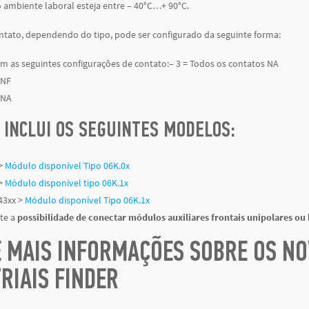
 ambiente laboral esteja entre – 40°C…+ 90°C.
ontato, dependendo do tipo, pode ser configurado da seguinte forma:
m as seguintes configurações de contato:– 3 = Todos os contatos NA
 NF
 NA
 INCLUI OS SEGUINTES MODELOS:
>
Módulo disponível Tipo 06K.0x
 >
Módulo disponível tipo 06K.1x
43xx >
Módulo disponível Tipo 06K.1x
ste a
possibilidade de conectar módulos auxiliares frontais unipolares ou
E MAIS INFORMAÇÕES SOBRE OS N
RIAIS FINDER