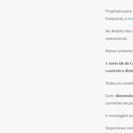
Projetada para 
máquinas, a
nov
No âmbito dos 
operacional.
Nesse contexto
A
Serie 6K de C
controle e dist
Todos os model
Com
dimensõe
correntes de pi
A montagem pod
Disponíveis c