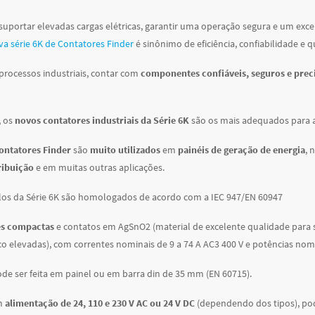
suportar elevadas cargas elétricas, garantir uma operação segura e um exc
a série 6K de Contatores Finder
é sinônimo de eficiência, confiabilidade e q
processos industriais, contar com
componentes confiáveis, seguros e prec
, os
novos contatores industriais da Série 6K
são os mais adequados para a
ontatores Finder
são
muito utilizados
em
painéis de geração de energia
, 
ribuição
e em muitas outras aplicações.
os da Série 6K são homologados de acordo com a IEC 947/EN 60947
s compactas
e contatos em AgSnO2 (material de excelente qualidade para s
co elevadas), com correntes nominais de 9 a 74 A AC3 400 V e potências nom
e ser feita em painel ou em barra din de 35 mm (EN 60715).
om
alimentação de 24, 110 e 230 V AC ou 24 V DC
(dependendo dos tipos), po