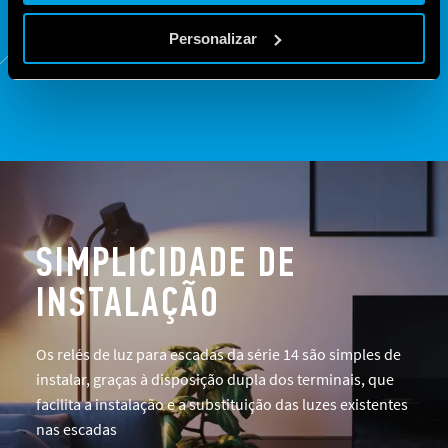
SÉRIE
84
Personalizar
SIMPLICIDADE DE
INSTALAÇÃO
Os relés de luz para escadas da série 14 são simples de
instalar, graças à disposição dupla dos terminais, que
facilita a instalação e a substituição das luzes existentes
nas escadas