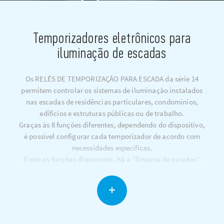
Temporizadores eletrônicos para
iluminação de escadas
Os RELÉS DE TEMPORIZAÇÃO PARA ESCADA da série 14
permitem controlar os sistemas de iluminação instalados
nas escadas de residências particulares, condomínios,
edifícios e estruturas públicas ou de trabalho.
Graças às 8 funções diferentes, dependendo do dispositivo,
é possível configurar cada temporizador de acordo com
necessidades específicas.
Entre as funções disponíveis, há a “limpeza de escadas”
para manter as luzes acesas durante a limpeza ou a função
“aviso de desligamento”, graças à qual as lâmpadas
sinalizam o desligamento iminente por meio de um breve
piscar, com a possibilidade de rearmar imediatamente
sistema.