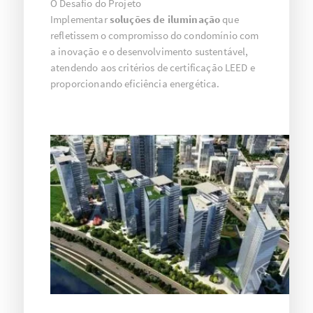
O Desafio do Projeto
Implementar
soluções de iluminação
que
refletissem o compromisso do condomínio com
a inovação e o desenvolvimento sustentável,
atendendo aos critérios de certificação LEED e
proporcionando eficiência energética.