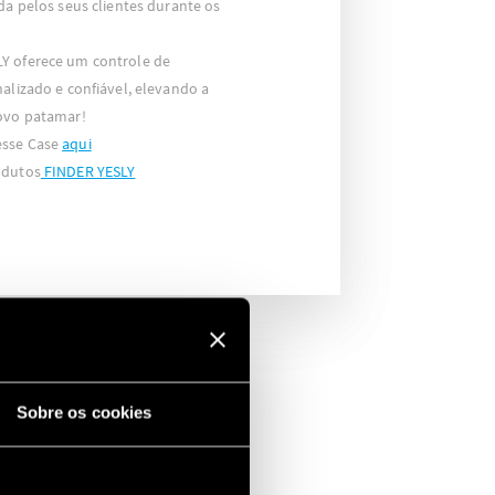
da pelos seus clientes durante os
Y oferece um controle de
nalizado e confiável, elevando a
novo patamar!
esse Case
aqui
odutos
FINDER YESLY
E
Sobre os cookies