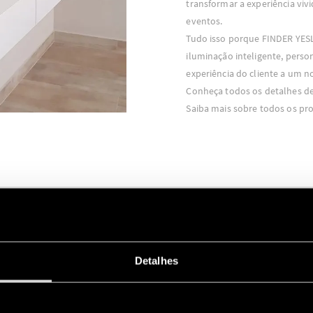
transformar a experiência vivi
eventos.
Tudo isso porque FINDER YESL
iluminação inteligente, perso
experiência do cliente a um 
Conheça todos os detalhes d
Saiba mais sobre todos os pr
PRODUTOS EM DESTAQU
Detalhes