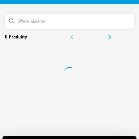
Funkcje i cechy:
LISTA PRODUKTÓW
2 wyjścia (telegramy danych) do sterowania obciążeniem
DOKUMENTACJA
(oświetlenie, HVAC itp.)
Dostosowanie progu światła otoczenia i czułości PIR
ZEZWOLENIA
1 wyjście (telegram danych) – wykrycie ruchu / obecności
Wybieralna funkcja do blokowania kontroli progu światła
SAMOUCZEK WIDEO
otoczenia
Cykliczna sygnalizacja poziomu jasności i ruchu
Możliwość wykrywania kierunku ruchu (Typ 18.4K)
Wykonanie natynkowe lub wpuszczane w sufit
podwieszany
Kompatybilny z ETS 4 (lub wyższymi)