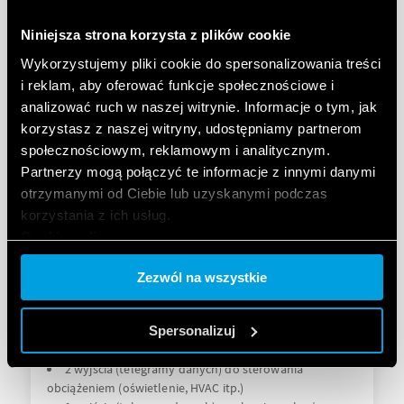
Kontrola poziomu jasności oświetlenia zależnie od
światła naturalnego
Niniejsza strona korzysta z plików cookie
ON/OFF kontrola z wczesnym ostrzeganiem
Wykorzystujemy pliki cookie do spersonalizowania treści
i reklam, aby oferować funkcje społecznościowe i
SZCZEGÓŁY
analizować ruch w naszej witrynie. Informacje o tym, jak
korzystasz z naszej witryny, udostępniamy partnerom
społecznościowym, reklamowym i analitycznym.
Partnerzy mogą połączyć te informacje z innymi danymi
otrzymanymi od Ciebie lub uzyskanymi podczas
korzystania z ich usług.
Cookie policy.
Zezwól na wszystkie
TYP 18.5K - CZUJNIK RUCHU I OBECNOŚCI
PIR Z KNX
Spersonalizuj
2 wyjścia (telegramy danych) do sterowania
obciążeniem (oświetlenie, HVAC itp.)