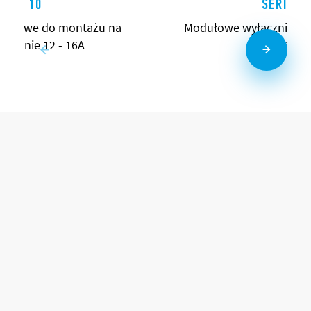
ERIA 10
SERIA 1
rzchowe do montażu na
Modułowe wyłączniki zm
 ścianie 12 - 16A
16A