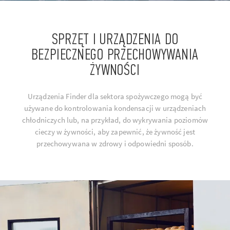
SPRZĘT I URZĄDZENIA DO
BEZPIECZNEGO PRZECHOWYWANIA
ŻYWNOŚCI
Urządzenia Finder dla sektora spożywczego mogą być
używane do kontrolowania kondensacji w urządzeniach
chłodniczych lub, na przykład, do wykrywania poziomów
cieczy w żywności, aby zapewnić, że ​​żywność jest
przechowywana w zdrowy i odpowiedni sposób.