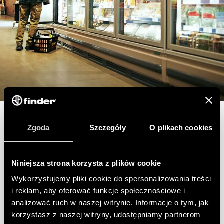
ATEX CERTYFIKOWANA KONTROLA GAZU
CHŁODZĄCEGO
Zgoda
Szczegóły
O plikach cookies
Włączanie i wyłączanie sprężarek
Niniejsza strona korzysta z plików cookie
zarządzających gazem chłodzącym w
szafach chłodniczych, skrzyniach
Wykorzystujemy pliki cookie do spersonalizowania treści
chłodniczych, zamrażarkach i
i reklam, aby oferować funkcje społecznościowe i
chłodniach przemysłowych. Kontrola
analizować ruch w naszej witrynie. Informacje o tym, jak
korzystasz z naszej witryny, udostępniamy partnerom
poziomu cieczy kondensacyjnej.