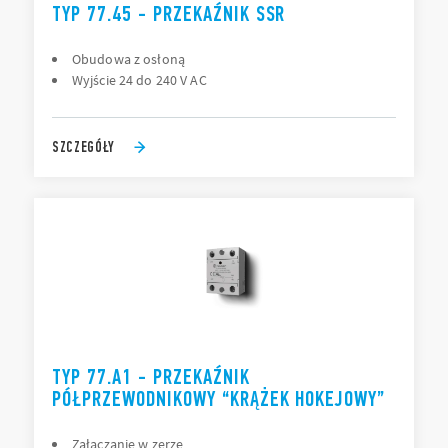
TYP 77.45 - PRZEKAŹNIK SSR
Obudowa z osłoną
Wyjście 24 do 240 V AC
SZCZEGÓŁY
TYP 77.A1 - PRZEKAŹNIK
PÓŁPRZEWODNIKOWY “KRĄŻEK HOKEJOWY”
Załączanie w zerze