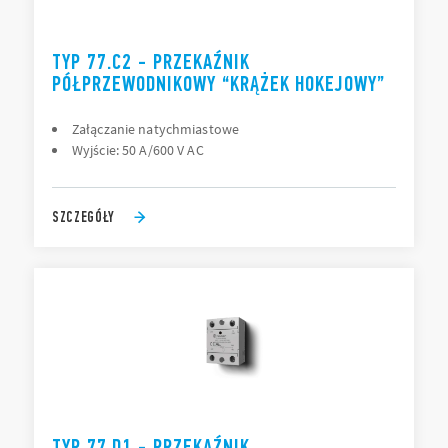
TYP 77.C2 - PRZEKAŹNIK
PÓŁPRZEWODNIKOWY “KRĄŻEK HOKEJOWY”
Załączanie natychmiastowe
Wyjście: 50 A/600 V AC
SZCZEGÓŁY
TYP 77.D1 - PRZEKAŹNIK