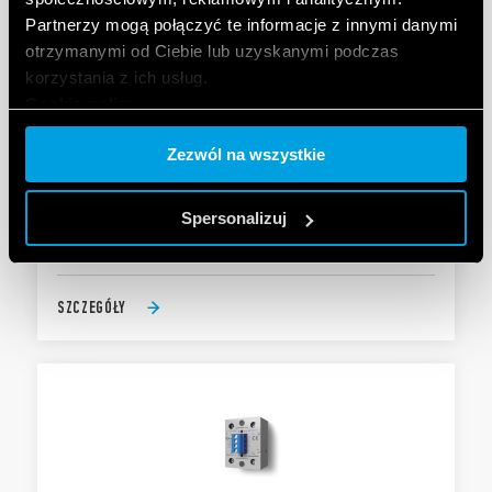
Partnerzy mogą połączyć te informacje z innymi danymi
otrzymanymi od Ciebie lub uzyskanymi podczas
korzystania z ich usług.
Cookie policy.
TYP 77.B3 - PRZEKAŹNIK
Zezwól na wszystkie
PÓŁPRZEWODNIKOWY “KRĄŻEK HOKEJOWY”
Załączanie natychmiastowe
Spersonalizuj
Wyjście: 40 A/600 V AC
SZCZEGÓŁY