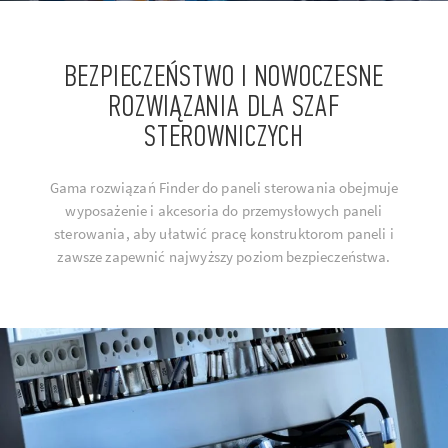
BEZPIECZEŃSTWO I NOWOCZESNE
ROZWIĄZANIA DLA SZAF
STEROWNICZYCH
Gama rozwiązań Finder do paneli sterowania obejmuje
wyposażenie i akcesoria do przemysłowych paneli
sterowania, aby ułatwić pracę konstruktorom paneli i
zawsze zapewnić najwyższy poziom bezpieczeństwa.