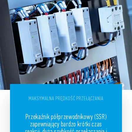
MAKSYMALNA PRĘDKOŚĆ PRZEŁĄCZANIA
Przekaźnik półprzewodnikowy (SSR)
zapewniający bardzo krótki czas
reakcji, dużą szybkość przełączania i