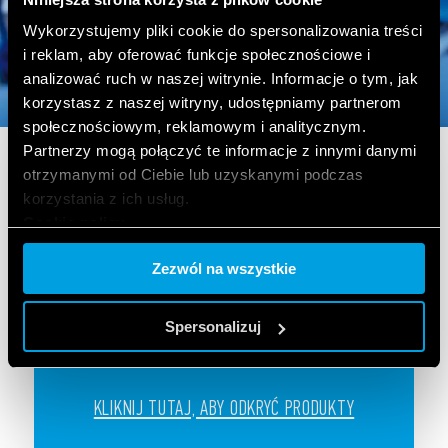
Wykorzystujemy pliki cookie do spersonalizowania treści
i reklam, aby oferować funkcje społecznościowe i
analizować ruch w naszej witrynie. Informacje o tym, jak
korzystasz z naszej witryny, udostępniamy partnerom
społecznościowym, reklamowym i analitycznym.
Partnerzy mogą połączyć te informacje z innymi danymi
ROZBUDOWA I STEROWANIE W INSTALACJACH
BEZPIECZEŃSTWA
otrzymanymi od Ciebie lub uzyskanymi podczas
korzystania z ich usług.
Cookie policy.
Przekaźniki ze stykami wymuszonymi z
certyfikatem SIL oraz przekaźniki z
Zezwól na wszystkie
certyfikatem ATEX do zastosowań
specjalnych
Spersonalizuj
KLIKNIJ TUTAJ, ABY ODKRYĆ PRODUKTY