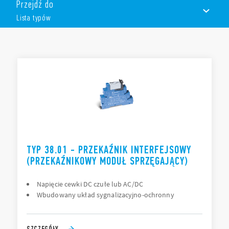
Przejdź do
Szerokość 6.2 mm lub 14 mm
Lista typów
Napięcie cewki DC lub AC/DC
Wykonanie do linii długich
Zaciski śrubowe lub sprężynowe
LISTA TYPÓW
DOKUMENTACJA
ZEZWOLENIA
TYP 38.01 - PRZEKAŹNIK INTERFEJSOWY
(PRZEKAŹNIKOWY MODUŁ SPRZĘGAJĄCY)
Napięcie cewki DC czułe lub AC/DC
Wbudowany układ sygnalizacyjno-ochronny
SZCZEGÓŁY