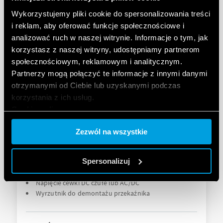
Wbudowany układ sygnalizacyjno-ochronny
Wykorzystujemy pliki cookie do spersonalizowania treści
i reklam, aby oferować funkcje społecznościowe i
SZCZEGÓŁY
analizować ruch w naszej witrynie. Informacje o tym, jak
korzystasz z naszej witryny, udostępniamy partnerom
społecznościowym, reklamowym i analitycznym.
Partnerzy mogą połączyć te informacje z innymi danymi
otrzymanymi od Ciebie lub uzyskanymi podczas
korzystania z ich usług.
Cookie policy.
Zezwól na wszystkie
TYP 38.61 - PRZEKAŹNIK INTERFEJSOWY
(PRZEKAŹNIKOWY MODUŁ SPRZĘGAJĄCY)
Spersonalizuj
Napięcie cewki DC czułe lub AC/DC
Wyrzutnik do demontażu przekaźnika