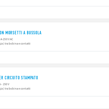
CON MORSETTI A BUSSOLA
 A-250 V AC
0 μs) tra bobina e contatti
PER CIRCUITO STAMPATO
A - 250 V
0 μs) tra bobina e contatti