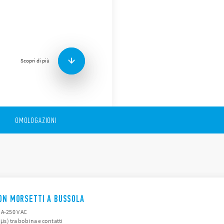
La serie 97 Finder comprend
46.61 e tipo 46.52,
Altre caratteristiche tecnich
Connessioni con morsett
Montaggio su circuito 
Scopri di più
tipi
OMOLOGAZIONI
CON MORSETTI A BUSSOLA
 A-250 V AC
0 μs) tra bobina e contatti