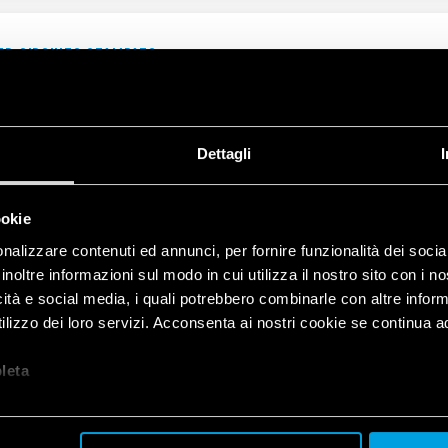
PER CIRCUITO STAMPATO
0 μs) tra bobina e contatti
Dettagli
ookie
CON MORSETTI PUSH-IN
nalizzare contenuti ed annunci, per fornire funzionalità dei socia
 A-250 V AC
inoltre informazioni sul modo in cui utilizza il nostro sito con i 
0 μs) tra bobina e contatti
icità e social media, i quali potrebbero combinarle con altre inform
lizzo dei loro servizi. Acconsenta ai nostri cookie se continua ad 
let
a
CON MORSETTI PUSH-IN