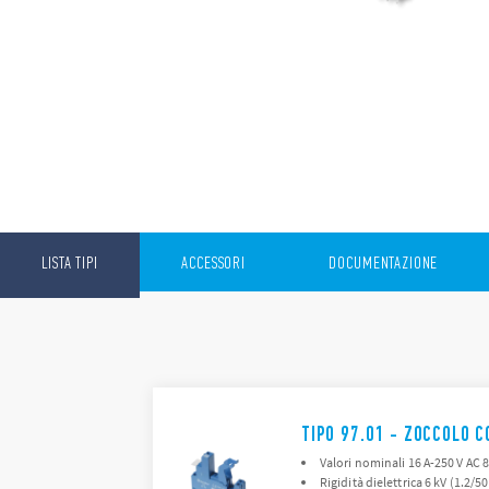
LISTA TIPI
ACCESSORI
DOCUMENTAZIONE
TIPO 97.01 - ZOCCOLO 
Valori nominali 16 A-250 V AC 8
Rigidità dielettrica 6 kV (1.2/5