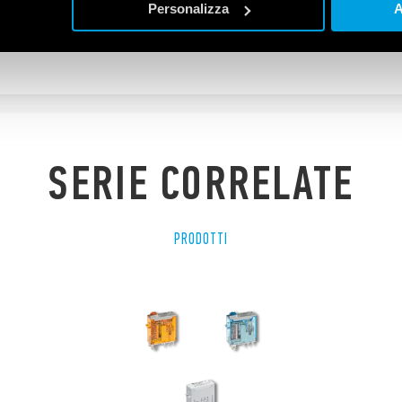
 A-250 V AC
Personalizza
A
0 μs) tra bobina e contatti
SERIE CORRELATE
PRODOTTI