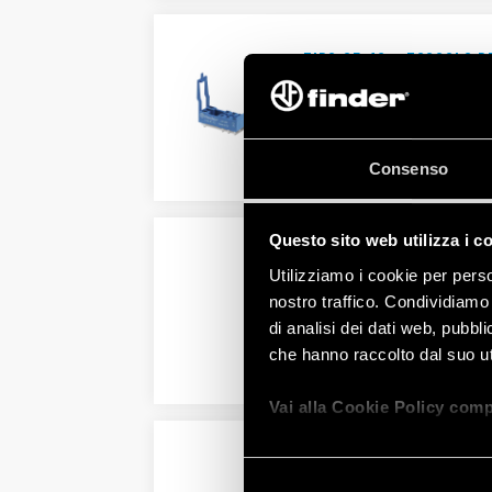
TIPO 97.12 - ZOCCOLO 
Valori nominali 12 A - 250 V
Rigidità dielettrica 6 kV (1.2/5
Consenso
DETTAGLI
Questo sito web utilizza i c
TIPO 97.P1 - ZOCCOLO 
Utilizziamo i cookie per perso
Valori nominali 10 A-250 V AC 8
nostro traffico. Condividiamo 
Rigidità dielettrica 6 kV (1.2/5
di analisi dei dati web, pubbl
che hanno raccolto dal suo uti
DETTAGLI
Vai alla Cookie Policy comp
TIPO 97.P2 - ZOCCOLO 