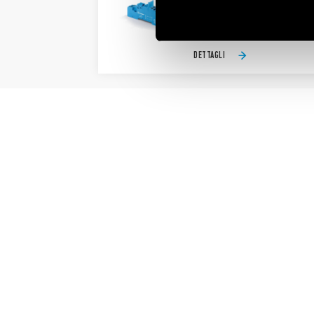
Valori nominali 10 A-250 V AC 8
Rigidità dielettrica 6 kV (1.2/5
DETTAGLI