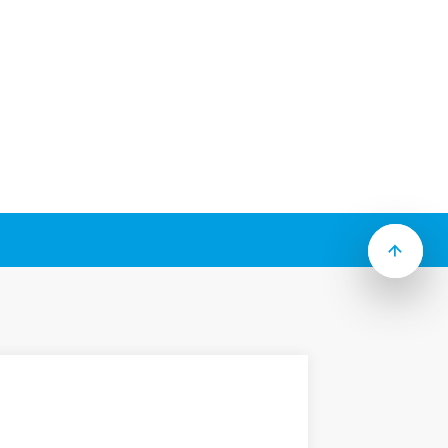
e due zoccoli temporizzati per relè tipo
e:
i a vite o a molla o push-in
stampato o su barra 35mm a seconda dei