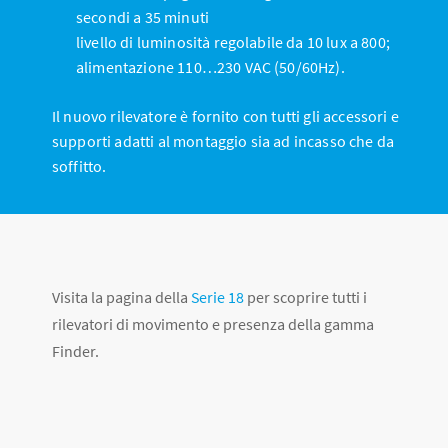
secondi a 35 minuti
livello di luminosità regolabile da 10 lux a 800;
alimentazione 110…230 VAC (50/60Hz).
Il nuovo rilevatore è fornito con tutti gli accessori e
supporti adatti al montaggio sia ad incasso che da
soffitto.
Visita la pagina della
Serie 18
per scoprire tutti i
rilevatori di movimento e presenza della gamma
Finder.