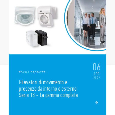
06
FOCUS PRODOTTI
APR
2022
Rilevatori di movimento e
presenza da interno o esterno
Serie 18 - La gamma completa