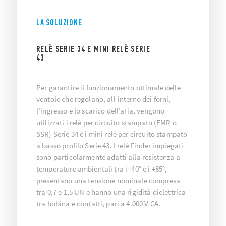
LA SOLUZIONE
RELÈ SERIE 34 E MINI RELÈ SERIE
43
Per garantire il funzionamento ottimale delle
ventole che regolano, all’interno dei forni,
l’ingresso e lo scarico dell’aria, vengono
utilizzati i relè per circuito stampato (EMR o
SSR) Serie 34 e i mini relè per circuito stampato
a basso profilo Serie 43. I relè Finder impiegati
sono particolarmente adatti alla resistenza a
temperature ambientali tra i -40° e i +85°,
presentano una tensione nominale compresa
tra 0,7 e 1,5 UN e hanno una rigidità dielettrica
tra bobina e contatti, pari a 4.000 V CA.