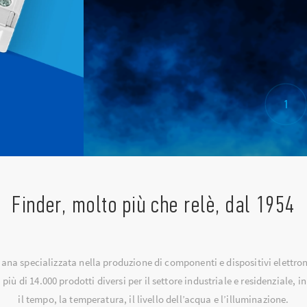
1
Finder, molto più che relè, dal 1954
iana specializzata nella produzione di componenti e dispositivi elettro
iù di 14.000 prodotti diversi per il settore industriale e residenziale, 
il tempo, la temperatura, il livello dell’acqua e l’illuminazione.