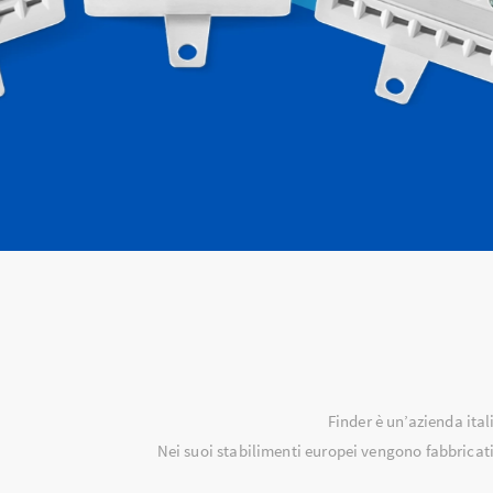
HazLoc
SFOGLIA IL CATALOGO
Finder è un’azienda ital
Nei suoi stabilimenti europei vengono fabbricati p