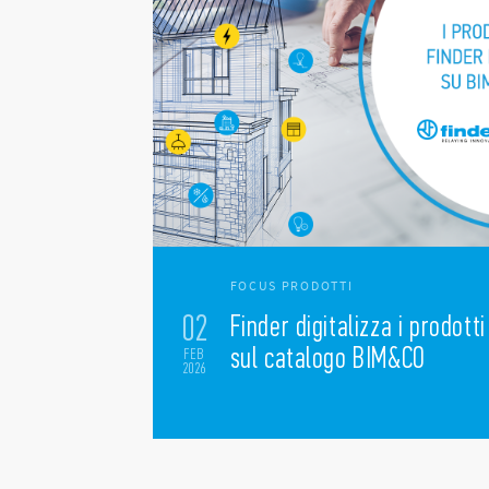
FOCUS PRODOTTI
02
Finder digitalizza i prodotti
sul catalogo BIM&CO
FEB
2026