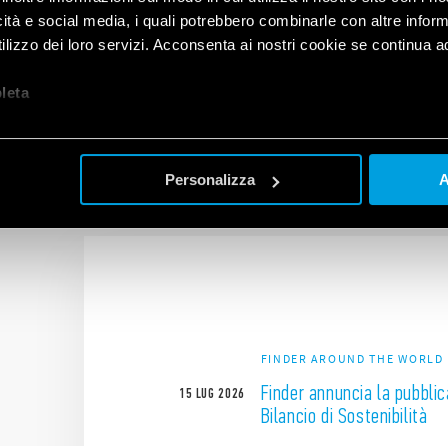
icità e social media, i quali potrebbero combinarle con altre inform
lizzo dei loro servizi. Acconsenta ai nostri cookie se continua ad 
let
a
Con il nostro "Trova prodotto" puoi identificare facilmente il
dispositivo e la soluzione più adatta a te!
Personalizza
A
FINDER AROUND THE WORLD
Finder annuncia la pubblic
15
LUG
2026
Bilancio di Sostenibilità