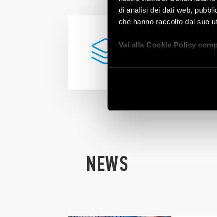
di analisi dei dati web, pubbl
che hanno raccolto dal suo uti
STAI CERCANDO
Vai alla Cookie Policy comp
UN
PRODOTTO
IN
PARTICOLARE
?
NEWS