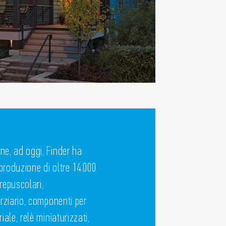
ne, ad oggi, Finder ha
produzione di oltre 14.000
crepuscolari,
erziario, componenti per
iale, relè miniaturizzati,