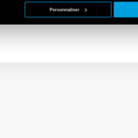
es plus vastes gammes de relais et de dispositifs pour les panne
Personnaliser
tomatisation industrielle. De l’automatisation de l’emballage au c
robotisées automobiles aux machines de remplissage pour le secte