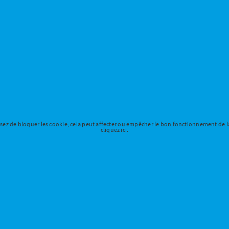
ssez de bloquer les cookie, cela peut affecter ou empêcher le bon fonctionnement de l
cliquez ici.