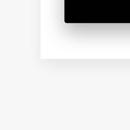
Finder propose l’une d
industriels et pour l’au
outils CNC, des lignes 