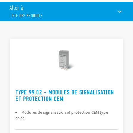
bobine
Aller à
LED de signalisation de présence de tension
Protection contre l’inversion de polarité appliquée à la
LISTE DES PRODUITS
bobine
Circuit d’extinction du courant résiduel
LISTE DES PRODUITS
DOCUMENTATIONS
CERTIFICATIONS
TYPE 99.02 - MODULES DE SIGNALISATION
ET PROTECTION CEM
Modules de signalisation et protection CEM type
99.02