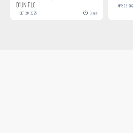
D’UN PLC
-
APR
22
,
20
-
SEP
28
,
2025
3
min