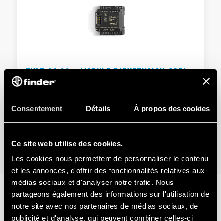
TYPE 8A.88 - MODULE D’EXTENSION OPTA
SSR
16 entrées digitales/analogiques (0…10 V)
Consentement
Détails
À propos des cookies
8 sorties relais statiques 3 A
Ce site web utilise des cookies.
DÉTAILS
Les cookies nous permettent de personnaliser le contenu
et les annonces, d'offrir des fonctionnalités relatives aux
médias sociaux et d'analyser notre trafic. Nous
partageons également des informations sur l'utilisation de
SÉRIE CONNEXE
notre site avec nos partenaires de médias sociaux, de
publicité et d'analyse, qui peuvent combiner celles-ci