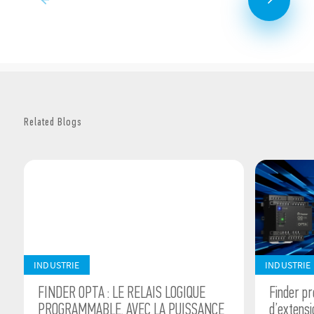
Related Blogs
INDUSTRIE
INDUSTRIE
FINDER OPTA : LE RELAIS LOGIQUE
Finder p
PROGRAMMABLE, AVEC LA PUISSANCE
d’extens