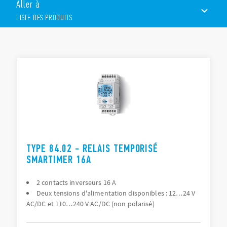
Aller à
technologie NFC ou manuellement avec joystick)
Grand écran rétroéclairé
LISTE DES PRODUITS
Multifonction (30 fonctions pour chaque canal)
Plage de temps réglable en dixièmes de seconde,
secondes, minutes et heures
LISTE DES PRODUITS
Plage de temps de 0,1s à 9999h
2 contacts inverseurs 16 A indépendants
DOCUMENTATIONS
Le SMARTimer à temporisation digitale est le choix judicieux
pour le
secteur naval
.
CERTIFICATIONS
VIDÉOS
TYPE 84.02 - RELAIS TEMPORISÉ
SMARTIMER 16A
2 contacts inverseurs 16 A
Deux tensions d'alimentation disponibles : 12…24 V
AC/DC et 110…240 V AC/DC (non polarisé)