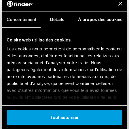
Consentement
Détails
À propos des cookies
SÉRIE 80
Relais temporisés modulaires 1-6 -8-16A
Ce site web utilise des cookies.
Les cookies nous permettent de personnaliser le contenu
et les annonces, d'offrir des fonctionnalités relatives aux
médias sociaux et d'analyser notre trafic. Nous
partageons également des informations sur l'utilisation de
notre site avec nos partenaires de médias sociaux, de
publicité et d'analyse, qui peuvent combiner celles-ci
avec d'autres informations que vous leur avez fournies
ou qu'ils ont collectées lors de votre utilisation de leurs
Related Blogs
services.
Tout autoriser
Cookie policy.