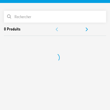
Réglage de la temporisation : de 0.05s à 3 minutes
Montage sur rail 35 mm (EN 60715)
LISTE DES PRODUITS
Conforme aux normes EN 45545-2:2013 (protection contre
les feux et les fumées), EN 61373 (résitance aux vibrations
ACCESSOIRES
et aux chocs, catégorie 1, classe B), EN 50155 (résistance
température et humidité, classe T1)
DOCUMENTATIONS
CERTIFICATIONS
VIDÉOS