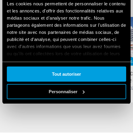
Related Blogs
Les cookies nous permettent de personnaliser le contenu
et les annonces, d'offrir des fonctionnalités relatives aux
médias sociaux et d'analyser notre trafic. Nous
partageons également des informations sur l'utilisation de
notre site avec nos partenaires de médias sociaux, de
publicité et d'analyse, qui peuvent combiner celles-ci
avec d'autres informations que vous leur avez fournies
ou qu'ils ont collectées lors de votre utilisation de leurs
services.
MARCHÉS SPÉCIFIQUES
MARCHÉS S
Des équipements électriques
L’électri
Tout autoriser
Cookie policy.
performants pour relever les défis de
industrie
l’industrie ferroviaire
-
DEC
14
,
20
Personnaliser
-
DEC
31
,
2023
14
min