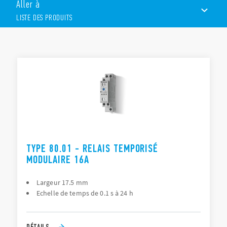
Aller à
Largeur 17.5 mm
Plages de temps : de 0.05s à 24h
LISTE DES PRODUITS
Multitension
Isolement élevé entrée/sortie
Les relais temporisés modulaires font partie des solutions
LISTE DES PRODUITS
électriques proposées par Finder pour le
secteur naval
.
ACCESSOIRES
DOCUMENTATIONS
CERTIFICATIONS
VIDÉOS
TYPE 80.01 - RELAIS TEMPORISÉ
MODULAIRE 16A
Largeur 17.5 mm
Echelle de temps de 0.1 s à 24 h
DÉTAILS