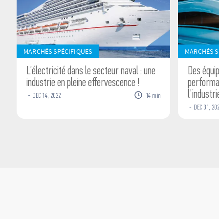
MARCHÉS SPÉCIFIQUES
MARCHÉS S
L’électricité dans le secteur naval : une
Des équi
industrie en pleine effervescence !
performan
l’industri
-
DEC
14
,
2022
14
min
-
DEC
31
,
20