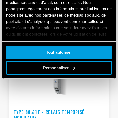
médias sociaux et d'analyser notre trafic. Nous
partageons également des informations sur l'utilisation de
TYPE 80.61 - RELAIS TEMPORISÉ
notre site avec nos partenaires de médias sociaux, de
MODULAIRE
publicité et d'analyse, qui peuvent combiner celles-ci
avec d'autres informations que vous leur avez fournies
Largeur 17.5 mm
Quatre plages de temps : de 0.05s à 180s
ou qu'ils ont collectées lors de votre utilisation de leurs
services.
DÉTAILS
Tout autoriser
Cookie policy.
Personnaliser
TYPE 80.61T - RELAIS TEMPORISÉ