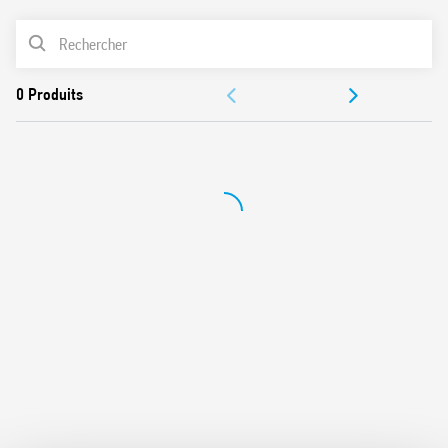
contre les surtensions induites et de manoeuvre
LISTE DES PRODUITS
A installer en limite des zones LPZ 1 et LPZ 2
Indication visuelle de l’état du varistor : bon état/à
DOCUMENTATIONS
remplacer
Contact pour le contrôle à distance de l’état du varistor
CERTIFICATIONS
Connecteur (07P.01) fourni avec l’appareil suivant la
version
VIDÉOS
Modules varistor et éclateur à gaz interchangeables
Conforme à la norme EN 61643-11:2012
Montage sur rail 35 mm (EN 60715), 17.5 mm par pôle