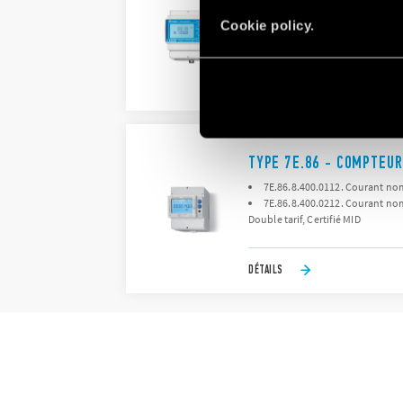
Certifié MID jusqu'à 70°C
Cookie policy.
Courant nominal 1 A (6 A ma
DÉTAILS
TYPE 7E.86 - COMPTEUR
7E.86.8.400.0112. Courant nomi
7E.86.8.400.0212. Courant nom
Double tarif, Certifié MID
DÉTAILS