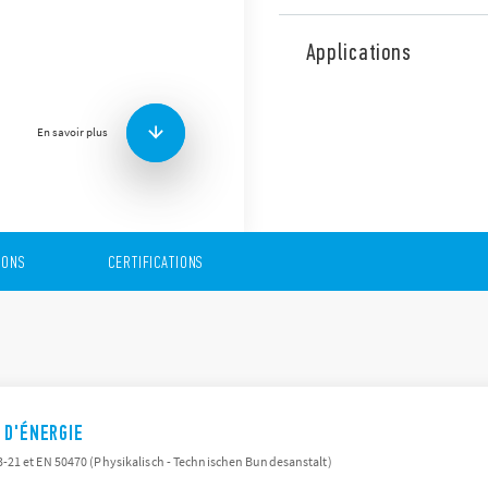
La Série 7E de Finder est 
monophasés et triphasés av
Applications
Caractéristiques techniques
1 ou 3 phases
Mono ou double tarif
En savoir plus
Sortie émettrice d’impu
contrôle à distance de l
le contrôle décentrali
Montage sur rail 35 mm
Les compteurs d’énergie de 
IONS
CERTIFICATIONS
pour les
habitations
.
 D'ÉNERGIE
21 et EN 50470 (Physikalisch - Technischen Bundesanstalt)