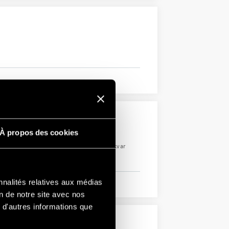
À propos des cookies
uissance, V, backlit LCD display
Wh, kVAh ou kvarh + V, A, Cos Phi, kW, kVA, kvar
nnalités relatives aux médias
on de notre site avec nos
 d'autres informations que