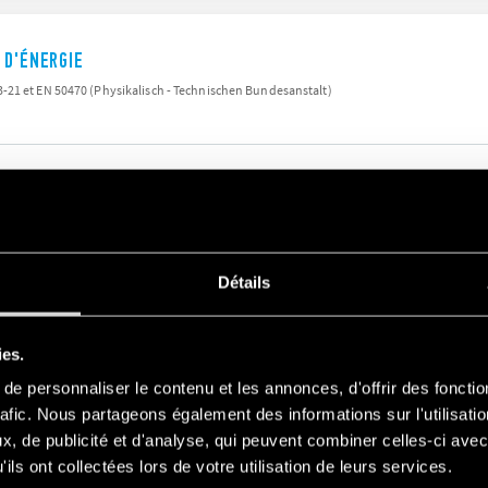
 D'ÉNERGIE
21 et EN 50470 (Physikalisch - Technischen Bundesanstalt)
 D’ÉNERGIE
Détails
inal 5A (40A Maximum), 1-phase 230 V AC, Lecture instantanée de : kWh, tension &amp; p
nal 5A (40A Maximum), 1-phase 230 V AC, kWh, kVAh or kvarh + Lecture instantanée de : k
D display
ies.
e personnaliser le contenu et les annonces, d'offrir des fonctio
rafic. Nous partageons également des informations sur l'utilisati
, de publicité et d'analyse, qui peuvent combiner celles-ci avec
ils ont collectées lors de votre utilisation de leurs services.
 D’ÉNERGIE MULTIFONCTION BIDIRECTIONNEL