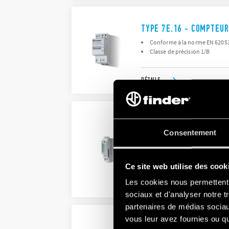
TYPE 7E.16 - COMPTEUR
Conforme à la norme EN 62053-
Classe de précision 1/B
DÉTAILS
TYPE 7E.64 - COMPTEUR
Consentement
7E.64.8.230.0001. Courant nom
7E.64.8.230.0010. Courant nomi
&amp; Hz, Certifié MID, backlit LC
Ce site web utilise des cook
Les cookies nous permettent d
DÉTAILS
sociaux et d'analyser notre t
partenaires de médias sociaux
vous leur avez fournies ou qu'
TYPE 7E.85 - COMPTEUR