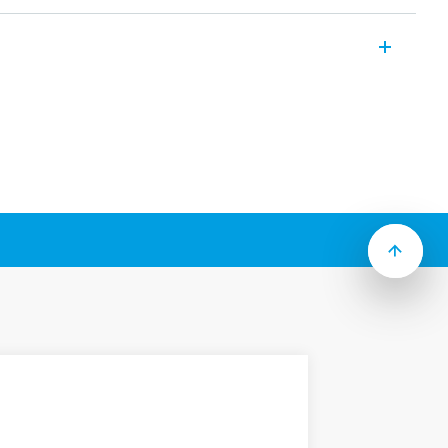
composée de compteurs d’énergie
ec un écran mécanique/rétro-éclairé.
 :
lsions (collecteur ouvert) pour le
’énergie selon DIN 43864 ; utilisable pour
sé des consommations
 (EN 60715)
la Série 7E sont principalement utilisés