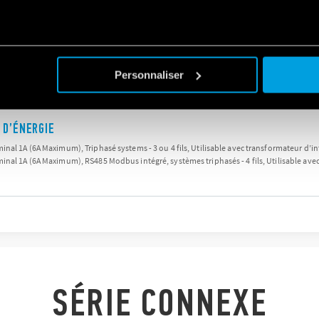
ximum)
Personnaliser
 D’ÉNERGIE
nal 1A (6A Maximum), Triphasé systems - 3 ou 4 fils, Utilisable avec transformateur d’in
inal 1A (6A Maximum), RS485 Modbus intégré, systèmes triphasés - 4 fils, Utilisable av
SÉRIE CONNEXE