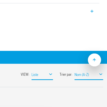
iphasée Type 78.X2.1.440.2414, avec sortie
’entrée, sortie ajustable entre 24 et 28 V,
le niveau avec PFC (Power Factor
 :
ophasée et biphasée
91%)
iteur en sortie
eille
able
s-circuits
rne avec arrêt automatique de la sortie
u’à 30%
 30% pendant 3 secondes
nsions : varistor
L 61010
 pour un courant de sortie plus élevé
ance