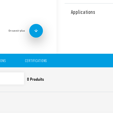
Alimentation industrielle b
24 V DC 240 W. Large plage d
Applications
contact auxiliaire DC. Doub
Correction).
Caractéristiques techniques
En savoir plus
• Large plage d’entrée mon
• Haute efficacité (jusqu’à 
• Contact auxiliaire DC
• Courant constant avec lim
• Double niveau avec PFC
IONS
CERTIFICATIONS
• Faible consommation en v
• Tension de sortie DC ajust
• Protection contre les court
• Protection thermique inte
• Courant de pic élevé jusq
• Boost de courant jusqu’à
• Protection contre les surte
• Conforme à EN 61010-1, U
• Raccordement en parallèle
(avec diode OR) ou redond