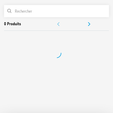
(redémarrage automatique)
LISTE DES PRODUITS
Fusible en entrée : remplaçable facilement + 1 fusible de
rechange fourni
ACCESSOIRES
Protection contre les surtensions : Varistor
Conforme aux normes EN 60950-1 et EN 61204-3
DOCUMENTATIONS
Raccordement en parallèle pour un courant de sortie plus
élevé (avec diode OR)
CERTIFICATIONS
Raccordement double ou en série
Montage sur rail 35 mm (EN 60715)
VIDÉOS