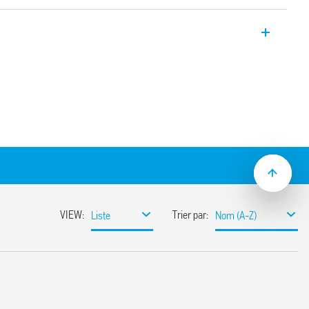
et de perte de phase type 70.61 pour
V).
rroviaires disponible type 70.61T.
(Un de 208 V à 480 V, 50/60 Hz)
ase même en présence de tensions
tive (le contact s’ouvre si la valeur
age programmée)
verseur, 6 A (largeur 17.5 mm) 2 contacts
 22.5 mm)
 (EN 60715)
’innovation concernant le principe du
 3 phases et de la détection de l’erreur