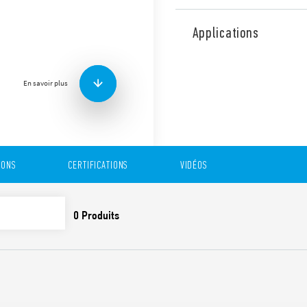
Relais de contrôle d’ordre 
réseaux triphasés (208…480 
Applications
Version pour applications fe
Caractéristiques :
En savoir plus
Utilisation universelle 
Détecte la perte de ph
régénérées
Logique de sécurité posi
mesurée sort de la pl
2 versions: 1 contact in
IONS
CERTIFICATIONS
VIDÉOS
inverseur, 8 A (largeur
Montage sur rail 35 mm
Brevet européen pour l
système de contrôle des