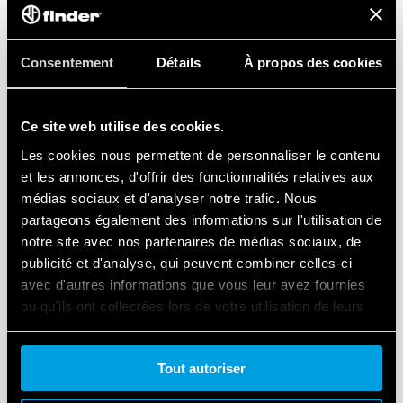
Consentement
Détails
À propos des cookies
TYPE 6K.T0 - RELAIS DE PROTECTION
Ce site web utilise des cookies.
THERMIQUE
Les cookies nous permettent de personnaliser le contenu
et les annonces, d'offrir des fonctionnalités relatives aux
Contacts AgNi
médias sociaux et d'analyser notre trafic. Nous
Pour Type 6K.04
partageons également des informations sur l'utilisation de
notre site avec nos partenaires de médias sociaux, de
publicité et d'analyse, qui peuvent combiner celles-ci
DÉTAILS
avec d'autres informations que vous leur avez fournies
ou qu'ils ont collectées lors de votre utilisation de leurs
services.
Tout autoriser
Cookie policy.