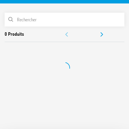
Etrier plastique pour le maintien et l’extraction du relais
Fourni avec module de présence tension et protection
LISTE DES PRODUITS
bobine
Etiquette d’identification
ACCESSOIRES
UL Listing (pour la combinaison relais + support)
Montage sur rail 35 mm (EN 60715)
DOCUMENTATIONS
Contacts sans Cadmium
CERTIFICATIONS
VIDÉOS