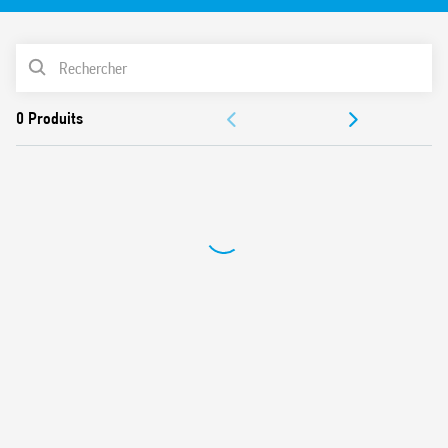
vibrations et aux chocs, catégorie 1, classe B), EN 50155
(résistance humidité et température, classe TX)
LISTE DES PRODUITS
Bobine AC ou DC avec plage de fonctionnement étendue
Contacts sans Cadmium (version standard)
DOCUMENTATIONS
Options pour matériau des contacts
Supports série 97
CERTIFICATIONS
Modules de signalisation et protection CEM
Accessoires (supports et modules de temporisation)