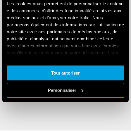
Related Blogs
Les cookies nous permettent de personnaliser le contenu
et les annonces, d'offrir des fonctionnalités relatives aux
médias sociaux et d'analyser notre trafic. Nous
partageons également des informations sur l'utilisation de
notre site avec nos partenaires de médias sociaux, de
publicité et d'analyse, qui peuvent combiner celles-ci
avec d'autres informations que vous leur avez fournies
ou qu'ils ont collectées lors de votre utilisation de leurs
services.
MARCHÉS SPÉCIFIQUES
Des équipements électriques
Tout autoriser
Cookie policy.
performants pour relever les défis de
l’industrie ferroviaire
Personnaliser
-
DEC
31
,
2023
14
min