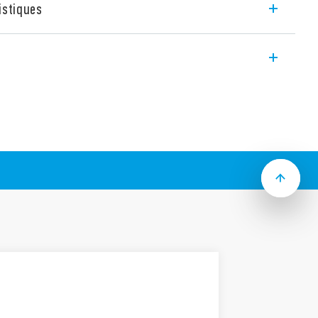
istiques
end des relais miniatures pour circuit
iques suivantes :
.4 mm
250 mW ou 400 mW
obine et contacts : 10 mm, 6 kV (1.2/50
 standard (disponible en version RT III)