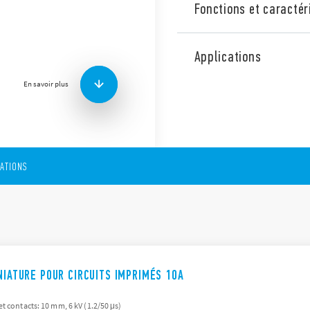
Fonctions et caractér
La Série 43 de Finder compr
imprimé avec les caractérist
Applications
Bas profil, hauteur 15
En savoir plus
Bobine DC sensible : 
Isolement élevé entre b
μs)
Etanche aux flux : RT II
Pas 3.2 ou 5mm
CATIONS
NIATURE POUR CIRCUITS IMPRIMÉS 10A
t contacts: 10 mm, 6 kV (1.2/50 μs)