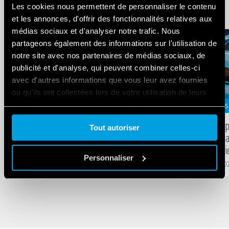
Related Blogs
Les cookies nous permettent de personnaliser le contenu
et les annonces, d'offrir des fonctionnalités relatives aux
médias sociaux et d'analyser notre trafic. Nous
partageons également des informations sur l'utilisation de
notre site avec nos partenaires de médias sociaux, de
publicité et d'analyse, qui peuvent combiner celles-ci
avec d'autres informations que vous leur avez fournies
ou qu'ils ont collectées lors de votre utilisation de leurs
services.
MARCHÉS SPÉCIFIQUES
MARCHÉS S
L’électricité dans le secteur naval : une
Des équi
Tout autoriser
Cookie policy.
industrie en pleine effervescence !
performan
l’industri
-
DEC
14
,
2022
14
min
Personnaliser
-
DEC
31
,
20