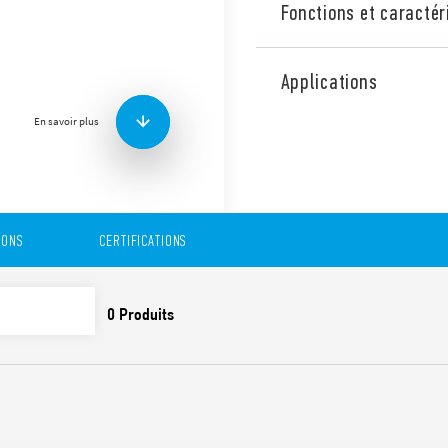
Fonctions et caractér
Interface modulaire à relais
14 mm, bornes à vis. Idéal p
Applications
Caractéristiques :
En savoir plus
Alimentation DC sensi
Fourni avec circuit de 
Etrier plastique pour le
UL Listing (pour la com
Montage sur rail 35 mm
IONS
CERTIFICATIONS