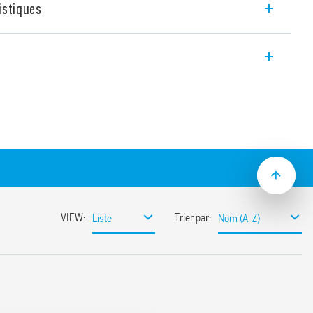
istiques
 EMR type 38.52, 2 inverseurs 8 A, largeur
our l’interfaçage des sorties d’automates.
ble ou AC/DC
présence tension et protection bobine
 maintien et l’extraction du relais
binaison relais + support)
 (EN 60715)