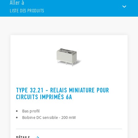
Aller à
1 contact inverseur ou 1 contact normalement ouvert
Relais subminiature, bas profil
LISTE DES PRODUITS
Bobine DC sensible : 200 mW
Etanchéité : RT III
LISTE DES PRODUITS
DOCUMENTATIONS
CERTIFICATIONS
TYPE 32.21 - RELAIS MINIATURE POUR
CIRCUITS IMPRIMÉS 6A
Bas profil
Bobine DC sensible - 200 mW
DÉTAILS