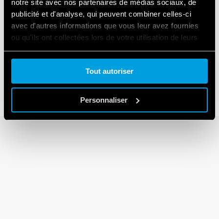
notre site avec nos partenaires de médias sociaux, de
publicité et d'analyse, qui peuvent combiner celles-ci
avec d'autres informations que vous leur avez fournies
ou qu'ils ont collectées lors de votre utilisation de leurs
SÉRIE 30
services.
Relais miniatures pour circuit imprimé 2A
Tout autoriser
Cookie policy.
Personnaliser