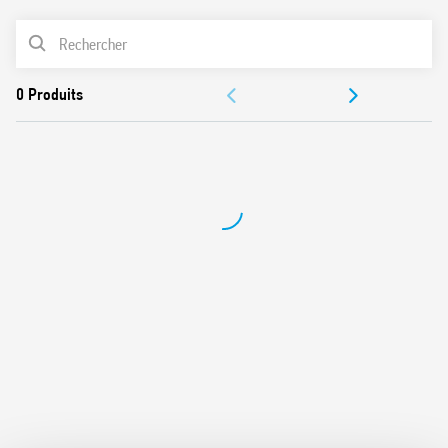
Contacts sans cadmium
LISTE DES PRODUITS
DOCUMENTATIONS
CERTIFICATIONS
VIDÉOS