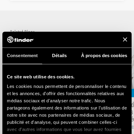
générées, qui peut y accéder et comment vous pouvez les gérer, veuillez
lire notre Avis de confidentialité relatif au Data Act en cliquant
ici
.
Related Blogs
Consentement
Détails
À propos des cookies
Ce site web utilise des cookies.
Les cookies nous permettent de personnaliser le contenu
TERTIAIRE
TERTIAIRE
et les annonces, d'offrir des fonctionnalités relatives aux
médias sociaux et d'analyser notre trafic. Nous
Finder présente le nouveau thermostat
Gamme de
partageons également des informations sur l'utilisation de
Type 1T.T1
solutions
notre site avec nos partenaires de médias sociaux, de
connecté
-
AUG
27
,
2024
1
min
publicité et d'analyse, qui peuvent combiner celles-ci
-
MAR
23
,
20
avec d'autres informations que vous leur avez fournies