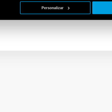
 Finder dedicada a las soluciones KNX está diseñada para ofrece
Personalizar
cios para una amplia gama de instalaciones como edificios comerci
res públicos, escuelas y muchos más.