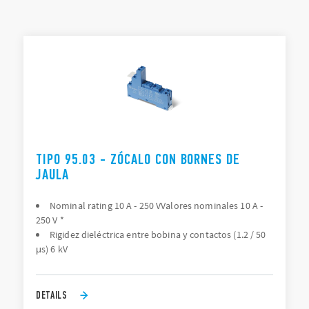
Conexiones para circuito impreso o con bornes y montaje
en carril de 35 mm (EN 60715).
LISTA DE TIPOS
DOCUMENTACIÓN
APROBACIONES
TIPO 95.03 - ZÓCALO CON BORNES DE
JAULA
Nominal rating 10 A - 250 VValores nominales 10 A -
250 V *
Rigidez dieléctrica entre bobina y contactos (1.2 / 50
μs) 6 kV
DETAILS