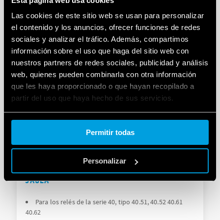
Esta página web usa cookies
Para los relés de la serie 40, tipo 40.31
Las cookies de este sitio web se usan para personalizar
Panel o carril de 35 mm (EN 60715)
el contenido y los anuncios, ofrecer funciones de redes
sociales y analizar el tráfico. Además, compartimos
información sobre el uso que haga del sitio web con
DETAILS
nuestros partners de redes sociales, publicidad y análisis
web, quienes pueden combinarla con otra información
que les haya proporcionado o que hayan recopilado a
partir del uso que haya hecho de sus servicios.
Cookie policy.
Permitir todas
Personalizar
TIPO 95.85 - ZÓCALO CON BORNES DE
JAULA
Para los relés de la serie 40, tipo 40.51, 40.52 40.61
40.62