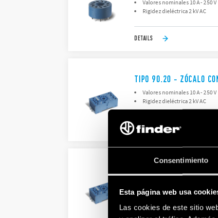
Valores nominales 10 A - 250 V
Rigidez dieléctrica 2 kV AC
DETAILS
TIPO 90.20 - ZÓCALO C
Valores nominales 10 A - 250 V
Rigidez dieléctrica 2 kV AC
DETAILS
Consentimiento
TIPO 90.21 - ZÓCALO C
Nominal rating 10 A - 250 V
Dielectric strength 2 kV AC
Esta página web usa cookie
Las cookies de este sitio we