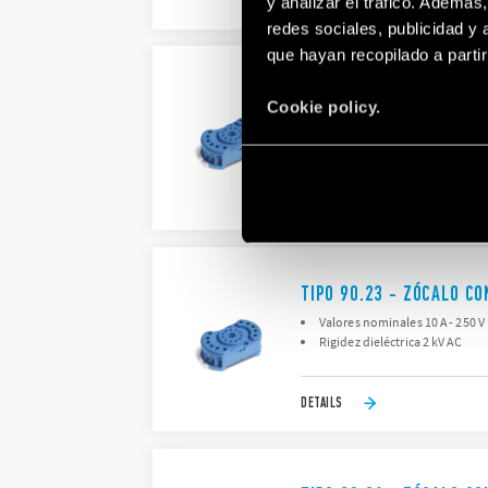
DETAILS
y analizar el tráfico. Ademá
redes sociales, publicidad y
que hayan recopilado a parti
TIPO 90.22 - ZÓCALO C
Cookie policy.
Valores nominales 10 A - 250 V
Rigidez dieléctrica 2 kV AC
DETAILS
TIPO 90.23 - ZÓCALO C
Valores nominales 10 A - 250 V
Rigidez dieléctrica 2 kV AC
DETAILS