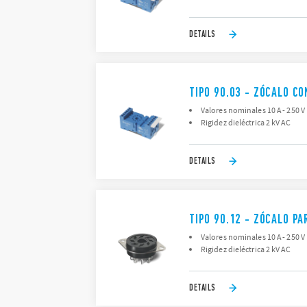
DETAILS
TIPO 90.03 - ZÓCALO C
Valores nominales 10 A - 250 V
Rigidez dieléctrica 2 kV AC
DETAILS
TIPO 90.12 - ZÓCALO P
Valores nominales 10 A - 250 V
Rigidez dieléctrica 2 kV AC
DETAILS