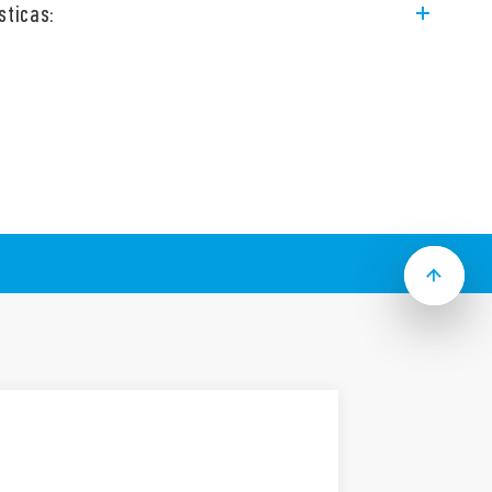
sticas:
 las bases apropiadas para las series 60 y
s:
s, montaje en carril de 35 mm (EN