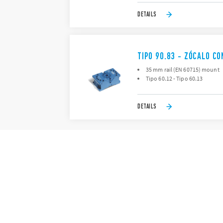
DETAILS
TIPO 90.83 - ZÓCALO C
35 mm rail (EN 60715) mount
Tipo 60.12 - Tipo 60.13
DETAILS