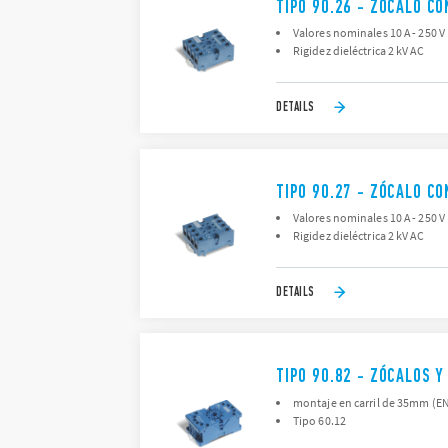
TIPO 90.26 - ZÓCALO C
Valores nominales 10 A - 250 V
Rigidez dieléctrica 2 kV AC
DETAILS
TIPO 90.27 - ZÓCALO C
Valores nominales 10 A - 250 V
Rigidez dieléctrica 2 kV AC
DETAILS
TIPO 90.82 - ZÓCALOS 
montaje en carril de 35mm (E
Tipo 60.12