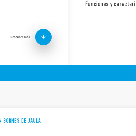
Funciones y caracterí
La serie 90 de Finder ofrece
88.
Otras características técnica
Descubre más
Conexiones por PCB o borne
60715).
ON BORNES DE JAULA