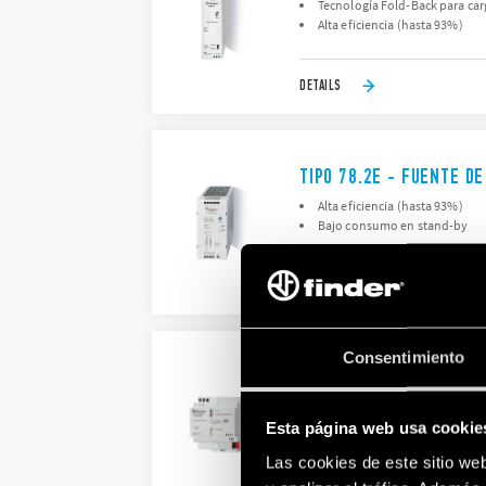
Tecnología Fold-Back para carg
Alta eficiencia (hasta 93%)
DETAILS
TIPO 78.2E - FUENTE D
Alta eficiencia (hasta 93%)
Bajo consumo en stand-by
DETAILS
Consentimiento
TIPO 78.2K - FUENTE D
Salida de 30 V CC a 640 mA, bu
Indicador LED de estado
Esta página web usa cookie
Las cookies de este sitio we