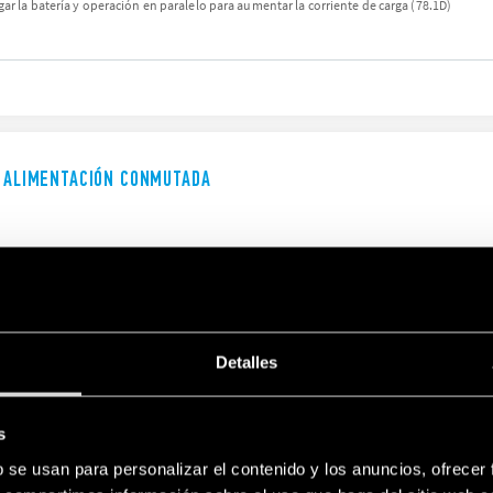
ar la batería y operación en paralelo para aumentar la corriente de carga (78.1D)
E ALIMENTACIÓN CONMUTADA
Detalles
E ALIMENTACIÓN CONMUTADA KNX
s KNX
s
b se usan para personalizar el contenido y los anuncios, ofrecer