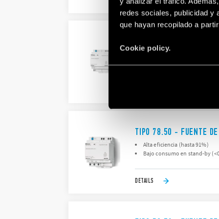
DETAILS
y analizar el tráfico. Ademá
redes sociales, publicidad y
que hayan recopilado a parti
TIPO 78.36 - FUENTE D
Cookie policy.
Alta eficiencia (hasta 91%)
Bajo consumo en stand-by (<0
DETAILS
TIPO 78.50 - FUENTE D
Alta eficiencia (hasta 91%)
Bajo consumo en stand-by (<0
DETAILS