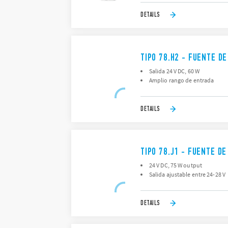
DETAILS
TIPO 78.H2 - FUENTE D
Salida 24 V DC, 60 W
Amplio rango de entrada
DETAILS
TIPO 78.J1 - FUENTE D
24 V DC, 75 W output
Salida ajustable entre 24-28 V
DETAILS