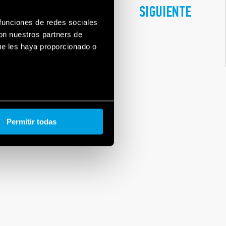
 SISTEMA YESLY:
SIGUIENTE
INNOVACIÓN
 funciones de redes sociales
con nuestros partners de
ue les haya proporcionado o
Permitir todas