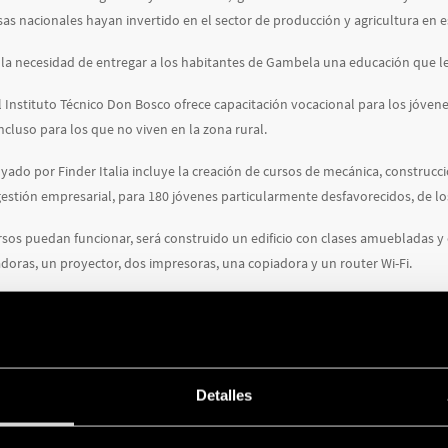
s nacionales hayan invertido en el sector de producción y agricultura en est
 la necesidad de entregar a los habitantes de Gambela una educación que l
 Instituto Técnico Don Bosco ofrece capacitación vocacional para los jóvenes
ncluso para los que no viven en la zona rural.
yado por Finder Italia incluye la creación de cursos de mecánica, construcción
gestión empresarial, para 180 jóvenes particularmente desfavorecidos, de l
rsos puedan funcionar, será construido un edificio con clases amuebladas 
oras, un proyector, dos impresoras, una copiadora y un router Wi-Fi.
 iniciativa, una vez que comparte de valores propuestos como educación, c
aldad de género.
Detalles