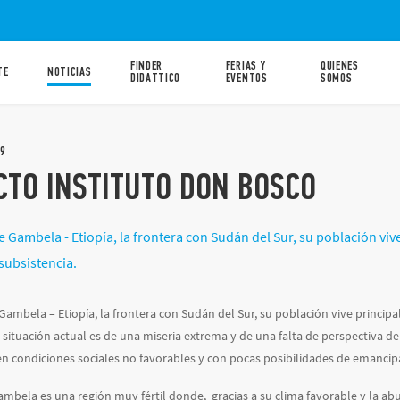
FINDER
FERIAS Y
QUIENES
TE
NOTICIAS
DIDATTICO
EVENTOS
SOMOS
9
CTO INSTITUTO DON BOSCO
e Gambela - Etiopía, la frontera con Sudán del Sur, su población vive
subsistencia.
 Gambela – Etiopía, la frontera con Sudán del Sur, su población vive principa
a situación actual es de una miseria extrema y de una falta de perspectiva d
n condiciones sociales no favorables y con pocas posibilidades de emancip
mbela es una región muy fértil donde, gracias a su clima favorable y la a