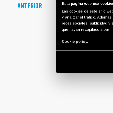
¿USTED SABE CÓM
ANTERIOR
Esta página web usa cookie
DISPOSITIVOS DE
SOBRETENSIONES
Las cookies de este sitio we
y analizar el tráfico. Ademá
redes sociales, publicidad y
que hayan recopilado a parti
Cookie policy.