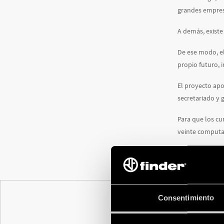
grandes empresa
A demás, existe
De ese modo, el
propio futuro, i
El proyecto apo
secretariado y 
Para que los cu
veinte computad
Finder apoya la
femenina e igu
Consentimiento