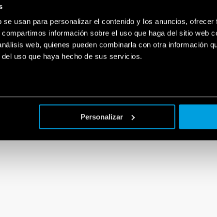
O FUNCIONAN LOS
DEL RELÉ DE IMPULSO AL
s
 PROTECCIÓN CONTRA
70 AÑOS DE HISTORIA E 
?
b se usan para personalizar el contenido y los anuncios, ofrecer
s, compartimos información sobre el uso que haga del sitio web 
 análisis web, quienes pueden combinarla con otra información q
r del uso que haya hecho de sus servicios.
Personalizar