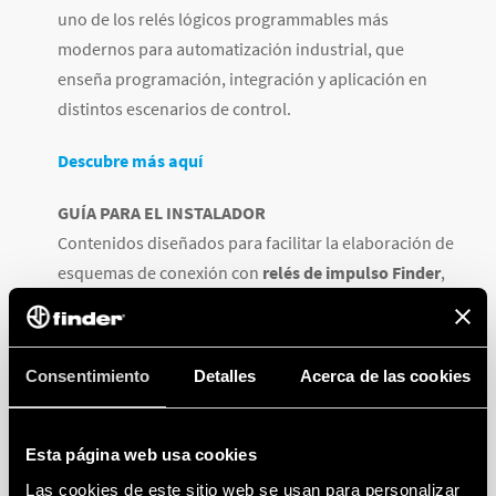
uno de los relés lógicos programmables más
modernos para automatización industrial, que
enseña programación, integración y aplicación en
distintos escenarios de control.
Descubre más aquí
GUÍA PARA EL INSTALADOR
Contenidos diseñados para facilitar la elaboración de
esquemas de conexión con
relés de impulso Finder
,
optimizando las instalaciones eléctricas y
garantizando mejores resultados.
Consentimiento
Detalles
Acerca de las cookies
Conoce más aquí
MANUAL OPTA
Esta página web usa cookies
Las cookies de este sitio web se usan para personalizar