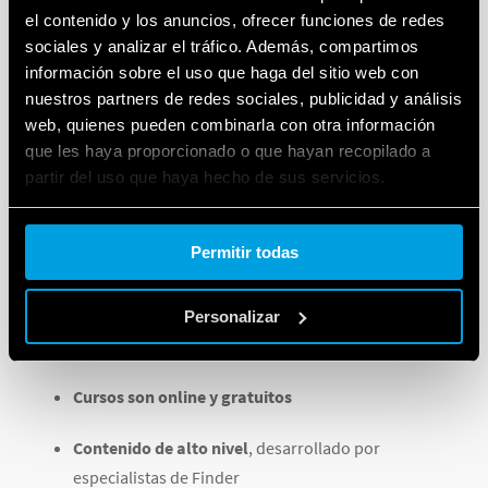
Material diseñado para profundizar el uso del relé
el contenido y los anuncios, ofrecer funciones de redes
lógico programable Finder OPTA, con contenidos
sociales y analizar el tráfico. Además, compartimos
prácticos sobre programación, automatización y
información sobre el uso que haga del sitio web con
nuestros partners de redes sociales, publicidad y análisis
aplicaciones industriales.
web, quienes pueden combinarla con otra información
que les haya proporcionado o que hayan recopilado a
Conoce más aquí
partir del uso que haya hecho de sus servicios.
Todos los cursos son
100 % gratuitos
y ofrecen
Cookie policy.
certificado
.
Permitir todas
Personalizar
¿POR QUÉ PARTICIPAR EN LOS CURSOS?
Cursos son online y gratuitos
Contenido de alto nivel
, desarrollado por
especialistas de Finder