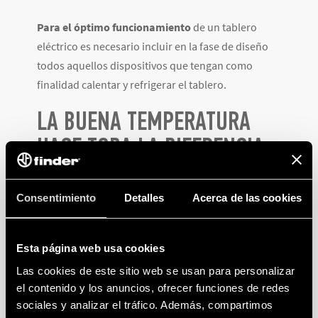
Para el óptimo funcionamiento
de un tablero
eléctrico es necesario incluir en la fase de diseño
todos aquellos dispositivos que tengan como
finalidad calentar y refrigerar el tablero.
LA BUENA TEMPERATURA
HACE TODA LA DIFERENCIA
Mantener una buena temperatura y una calidad de
Consentimiento
Detalles
Acerca de las cookies
aire óptima es útil tanto para la seguridad del sistema
como para el buen funcionamiento de los
dispositivos instalados.
Esta página web usa cookies
Las cookies de este sitio web se usan para personalizar
Finder, que desde hace más de 65 años acompaña a
el contenido y los anuncios, ofrecer funciones de redes
los profesionales del sector en la instalación de
sociales y analizar el tráfico. Además, compartimos