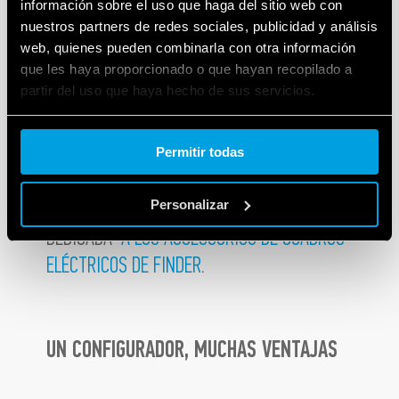
dispositivos electrónicos y electromecánicos, ha
información sobre el uso que haga del sitio web con
nuestros partners de redes sociales, publicidad y análisis
desarrollado
una amplia gama de termostatos,
web, quienes pueden combinarla con otra información
termohigrostatos,ventiladores y calefactores.
que les haya proporcionado o que hayan recopilado a
partir del uso que haya hecho de sus servicios.
Dispositivos que cuentan con múltiples
homologaciones y certificaciones y aseguran el
Cookie policy.
mantenimiento de la atmósfera adecuada en el
Permitir todas
interior del tablero eléctrico.
LEA LA INFORMACIÓN EN PROFUNDIDAD
Personalizar
DEDICADA
A LOS ACCESSORIOS DE CUADROS
ELÉCTRICOS DE FINDER
.
UN CONFIGURADOR, MUCHAS VENTAJAS