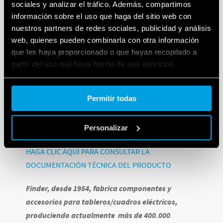
SEGURIDAD Y RECONOCIMIENTO
sociales y analizar el tráfico. Además, compartimos
información sobre el uso que haga del sitio web con
nuestros partners de redes sociales, publicidad y análisis
Gracias a los dos colores diferentes,
gris RAL 7035
y
web, quienes pueden combinarla con otra información
amarillo RAL 1021
, la serie 7U Finder para
que les haya proporcionado o que hayan recopilado a
tableros/cuadros eléctricos garantizan la
partir del uso que haya hecho de sus servicios.
simplificación de la instalación y el mantenimiento.
Cookie policy.
Permitir todas
La versión
7U.00.8.230.002 (color amarillo) está
de
acuerdo con las normativas DIN VDE 0105-1 / IEC 204-1
/ EN 60204-1 / DIN VDE 0113 Parte 1.
Personalizar
HAGA CLIC AQUÍ PARA CONSULTAR LA
DOCUMENTACIÓN TÉCNICA DEL PRODUCTO
Finder, desde 1954, fabrica componentes y
accesorios para tableros/cuadros eléctricos,
produciendo actualmente más de 400.000