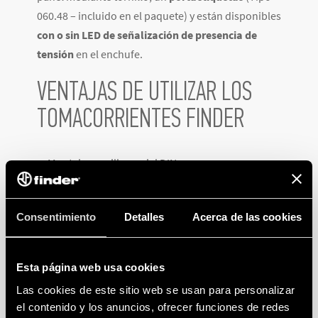
060.48 – incluido en el paquete) y están disponibles
con o sin LED de señalización de presencia de
tensión
en el enchufe.
VENTAJAS DE UTILIZAR LOS
TOMACORRIENTES FINDER
Montaje sencillo en riel DIN
Procedencia Made in Italy
LED de señalización ante presencia de tensión
Consentimiento
Detalles
Acerca de las cookies
Certificados
CE
e
IMQ
para la evaluación de la
conformidad y certificación de productos y
sistemas de gestión y calidad.
Esta página web usa cookies
Las cookies de este sitio web se usan para personalizar
DOS COLORES DIFERENTES PARA MAYOR
el contenido y los anuncios, ofrecer funciones de redes