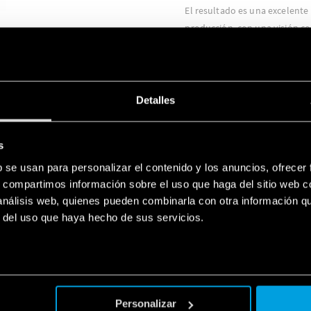
El resultado es una excelente 
producción, con una visión co
producción, ayudando a preve
proporcionando respuestas má
Todo esto se traduce en una o
producción y del consumo ene
Detalles
s
b se usan para personalizar el contenido y los anuncios, ofrecer
s, compartimos información sobre el uso que haga del sitio web 
 análisis web, quienes pueden combinarla con otra información q
r del uso que haya hecho de sus servicios.
PRODUCTOS UTILIZADO
Personalizar