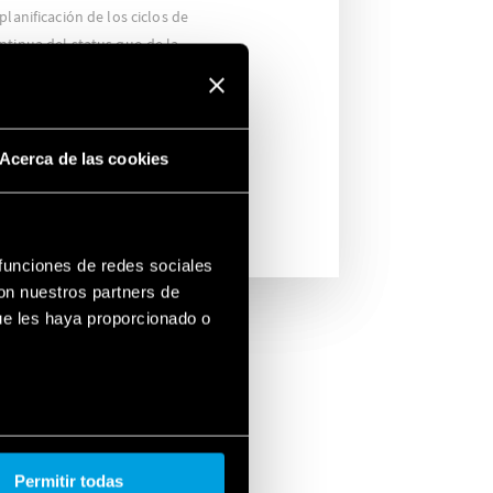
planificación de los ciclos de
ntinua del status quo de la
nir paradas inesperadas y
s rápidas en caso de fallas.
ptimización de los costes de
rgético.
Acerca de las cookies
 funciones de redes sociales
con nuestros partners de
ue les haya proporcionado o
S
Permitir todas