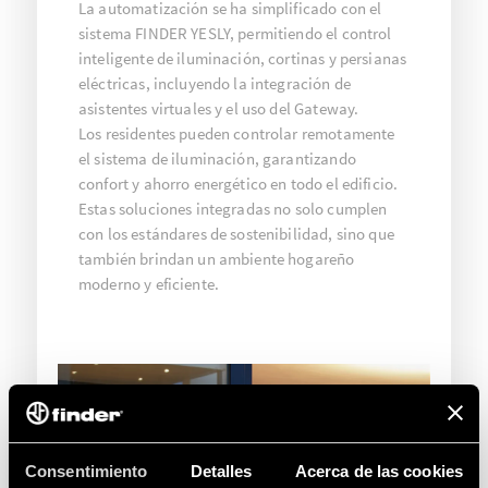
La automatización se ha simplificado con el
sistema FINDER YESLY, permitiendo el control
inteligente de iluminación, cortinas y persianas
eléctricas, incluyendo la integración de
asistentes virtuales y el uso del Gateway.
Los residentes pueden controlar remotamente
el sistema de iluminación, garantizando
confort y ahorro energético en todo el edificio.
Estas soluciones integradas no solo cumplen
con los estándares de sostenibilidad, sino que
también brindan un ambiente hogareño
moderno y eficiente.
Consentimiento
Detalles
Acerca de las cookies