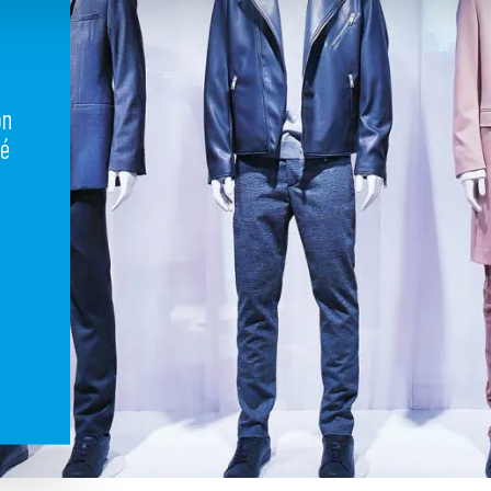
a
on
lé