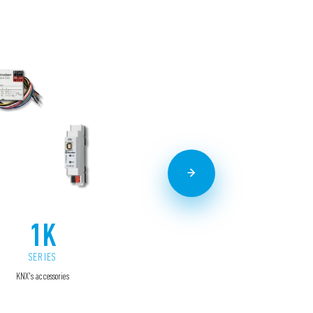
1K
1Y
SERIES
SERIES
KNX's accessories
Accesorios del sistema YESLY