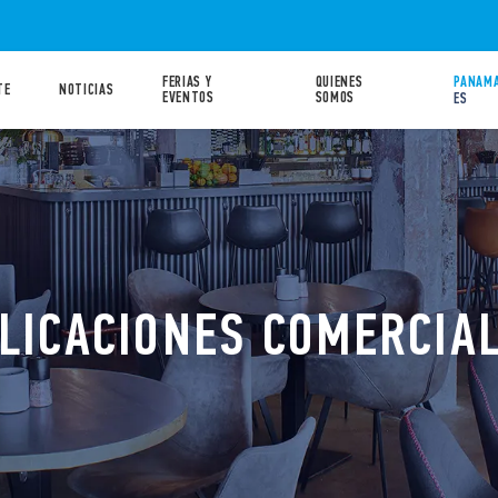
FERIAS Y
QUIENES
PANAMA
TE
NOTICIAS
EVENTOS
SOMOS
ES
LICACIONES COMERCIA