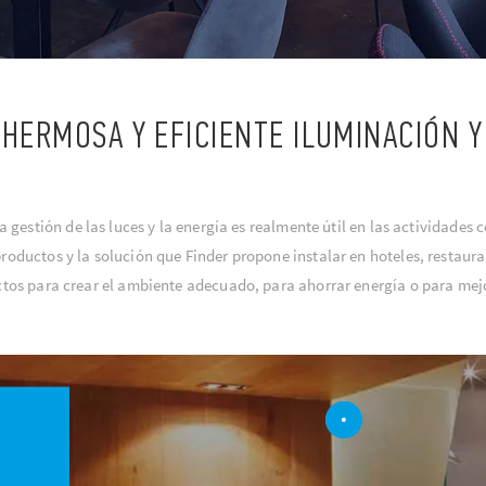
 HERMOSA Y EFICIENTE ILUMINACIÓN Y
a gestión de las luces y la energía es realmente útil en las actividades 
roductos y la solución que Finder propone instalar en hoteles, restaura
ctos para crear el ambiente adecuado, para ahorrar energía o para mejor