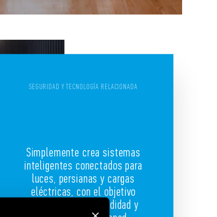
SEGURIDAD Y TECNOLOGÍA RELACIONADA
Simplemente crea sistemas
inteligentes conectados para
luces, persianas y cargas
eléctricas, con el objetivo
principal de la comodidad y