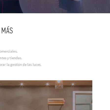
 MÁS
comerciales.
ntes y tiendas.
ar la gestión de las luces.