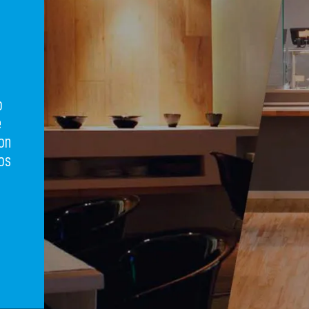
o
e
on
os