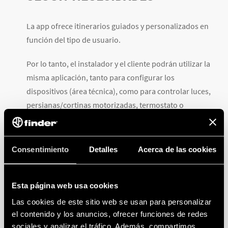
La app ofrece itinerarios guiados y personalizados en
función del tipo de usuario.
Por lo tanto, el instalador y el cliente podrán utilizar la
misma aplicación, tanto para configurar los
dispositivos (área técnica), como para controlar luces,
persianas/cortinas motorizadas, termostato o
cerraduras eléctricas, tanto con acceso total como
parcial.
Consentimiento
Detalles
Acerca de las cookies
MÁ
S FLEXIBILIDAD Y MAYOR
SEGURIDAD CON
Esta página web usa cookies
COMPARTIMIENTOS
Las cookies de este sitio web se usan para personalizar
ILIMITADOS, INCLUSO POR
el contenido y los anuncios, ofrecer funciones de redes
sociales y analizar el tráfico. Además, compartimos