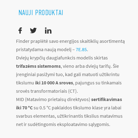
NAUJI PRODUKTAI
Finder praplėtė savo energijos skaitiklių asortimentą
pristatydama naują modelį –
7E.85
.
Dviejų krypčių daugiafunkcis modelis skirtas
trifazėms sistemoms
, vieno arba dviejų tarifų. Šie
įrenginiai pasižymi tuo, kad gali matuoti užtikrintu
tikslumu
iki 10 000 A sroves
, pajungus su tinkamais
srovės transformatoriais (CT).
MID (Matavimo prietaisų direktyvos)
sertifikavimas
iki 70 °C
su 0.5 °C paklaidos tikslumo klase yra labai
svarbus elementas, užtikrinantis tikslius matavimus
net ir sudėtingomis eksploatavimo sąlygomis.