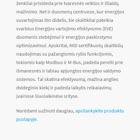
ženkliai prisideda prie tvaresnės veiklos ir išlaidų
mažinimo. Net ir duomenų centruose, kur energijos
suvartojimas itin didelis, šie skaitikliai pateikia
svarbius Energijos vartojimo efektyvumo (EVE)
duomenis stebėjimui ir energijos paskirstymo
optimizavimui. Apskritai, MID sertifikuotų skaitiklių
naudojimas su pažangiomis ryšio funkcijomis,
tokiomis kaip Modbus ir M-Bus, padeda pereiti prie
išmanesnės ir labiau apjungtos energijos valdymo
sistemos. Tai skatina efektyvumą, mažina anglies
dvideginio kiekį ir padeda laikytis reikalavimų
įvairiose šiuolaikinėse srityse.
Norėdami sužinoti daugiau,
apsilankykite produkto
puslapyje
.