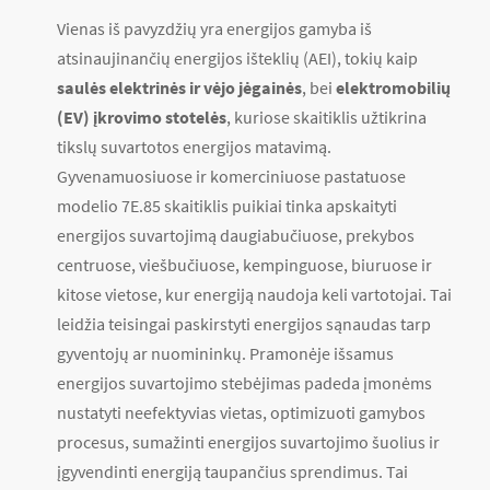
Vienas iš pavyzdžių yra energijos gamyba iš
atsinaujinančių energijos išteklių (AEI), tokių kaip
saulės elektrinės ir vėjo jėgainės
, bei
elektromobilių
(EV) įkrovimo stotelės
, kuriose skaitiklis užtikrina
tikslų suvartotos energijos matavimą.
Gyvenamuosiuose ir komerciniuose pastatuose
modelio 7E.85 skaitiklis puikiai tinka apskaityti
energijos suvartojimą daugiabučiuose, prekybos
centruose, viešbučiuose, kempinguose, biuruose ir
kitose vietose, kur energiją naudoja keli vartotojai. Tai
leidžia teisingai paskirstyti energijos sąnaudas tarp
gyventojų ar nuomininkų. Pramonėje išsamus
energijos suvartojimo stebėjimas padeda įmonėms
nustatyti neefektyvias vietas, optimizuoti gamybos
procesus, sumažinti energijos suvartojimo šuolius ir
įgyvendinti energiją taupančius sprendimus. Tai