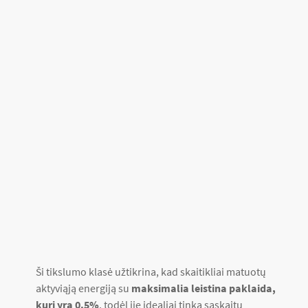
Ši tikslumo klasė užtikrina, kad skaitikliai matuotų
aktyviąją energiją su
maksimalia leistina paklaida,
kuri yra 0.5%
, todėl jie idealiai tinka sąskaitų