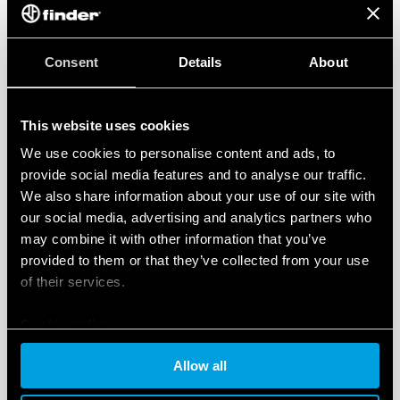
kurie gali būti naudojami supaprastintose stebėjimo
sistemose arba signalizacijai aktyvuoti. Galimybė
Consent
Details
About
tiesiogiai įrenginyje konfigūruoti dvigubus tarifus
supaprastina sudėtingų sutarčių valdymą, leidžiant
vartotojams
stebėti ir optimizuoti energijos
This website uses cookies
suvartojimą
pagal skirtingus laiko intervalus, kas yra
We use cookies to personalise content and ads, to
esminis aspektas, norint sumažinti sąnaudas. Patvari
provide social media features and to analyse our traffic.
konstrukcija, su išplėstiniu veikimo temperatūros
We also share information about your use of our site with
diapazonu iki 70 °C, užtikrina patikimą veikimą net ir
our social media, advertising and analytics partners who
pramoninėse aplinkose, kuriose yra aukštos
may combine it with other information that you’ve
provided to them or that they’ve collected from your use
temperatūros arba reikšminga klimato kaita,
of their services.
prailginant ilgaamžiškumą ir mažinant aptarnavimo
poreikį.
Cookie policy
Allow all