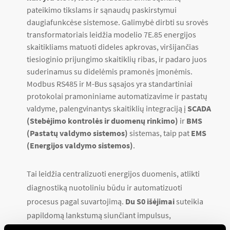
pateikimo tikslams ir sąnaudų paskirstymui
daugiafunkcėse sistemose. Galimybė dirbti su srovės
transformatoriais leidžia modelio 7E.85 energijos
skaitikliams matuoti dideles apkrovas, viršijančias
tiesioginio prijungimo skaitiklių ribas, ir padaro juos
suderinamus su didelėmis pramonės įmonėmis.
Modbus RS485 ir M-Bus sąsajos yra standartiniai
protokolai pramoniniame automatizavime ir pastatų
valdyme, palengvinantys skaitiklių integraciją į
SCADA
(Stebėjimo kontrolės ir duomenų rinkimo)
ir
BMS
(Pastatų valdymo sistemos)
sistemas, taip pat
EMS
(Energijos valdymo sistemos)
.
Tai leidžia centralizuoti energijos duomenis, atlikti
diagnostiką nuotoliniu būdu ir automatizuoti
procesus pagal suvartojimą.
Du S0 išėjimai
suteikia
papildomą lankstumą siunčiant impulsus,
proporcingus suvartotai arba pagamintai energijai,