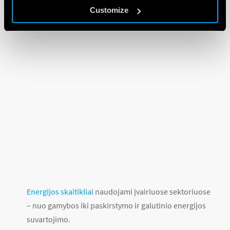
Customize
ENERGIJOS SKAITIKLIAI: PRITAIKYMAS
Energijos skaitikliai
naudojami įvairiuose sektoriuose
– nuo gamybos iki paskirstymo ir galutinio energijos
suvartojimo.