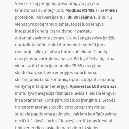
Vienas iš šių įrenginių privalumų yra jų ryšio
lankstumas su integruotu
Modbus RS485
arba
M-Bus
protokolu. Abi versijos turi
du S0 išėjimus
, iš kurių
vienas yra programuojamas, todėl juos lengva
integruoti į energijos valdymo ir pastatų
automatizavimo sistemas. Šis pažangus ryšys leidžia
nuotoliniu būdu rinkti duomenis ir stebėti juos
realiuoju laiku, o tai yra būtina atliekant išsamią
energijos suvartojimo analizę. Be to, dėl dviejų arba
vieno tarifo funkcijų modelio 7E.85 energijos
skaitikliai ypač tinka energijos sutartims su
skirtingomis laiko zonomis, optimizuojant sąnaudų
valdymą ir taupant energiją.
Apšviestas LCD ekranas
ir intuityvi navigacija fiziniais klavišais leidžia lengvai
ir suprantamai konfigūruoti šiuos įrenginius. Srovės
transformatoriaus koeficiento programavimas
suteikia papildomą galimybę įvairiam konfigūravimui,
o MID 0.5 klasės (arba C klasės) sertifikatas idealiai
tinka energijos sąskaitų pateikimo tikslams.